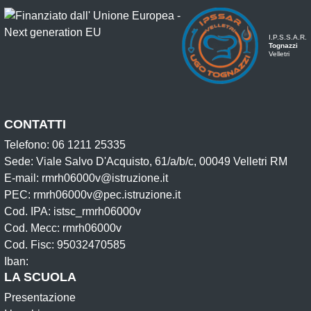
I.P.S.S.A.R.
Tognazzi
Velletri
CONTATTI
Telefono: 06 1211 25335
Sede: Viale Salvo D'Acquisto, 61/a/b/c, 00049 Velletri RM
E-mail: rmrh06000v@istruzione.it
PEC: rmrh06000v@pec.istruzione.it
Cod. IPA: istsc_rmrh06000v
Cod. Mecc: rmrh06000v
Cod. Fisc: 95032470585
Iban:
LA SCUOLA
Presentazione