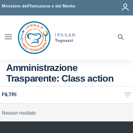
Vai ai contenuti
Vai al menu di navigazione
Vai al footer
Ministero dell'Istruzione e del Merito
I.P.S.S.A.R.
Tognazzi
Amministrazione
Trasparente:
Class action
FILTRI
Nessun risultato