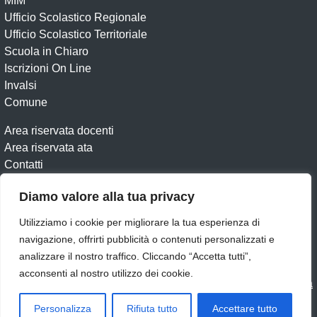
MIM
Ufficio Scolastico Regionale
Ufficio Scolastico Territoriale
Scuola in Chiaro
Iscrizioni On Line
Invalsi
Comune
Area riservata docenti
Area riservata ata
Contatti
Diamo valore alla tua privacy
Amministrazione trasparente
Albo Online
Dichiarazione di accessibilità
Obiettivi di accessibilità
Utilizziamo i cookie per migliorare la tua esperienza di
Feedback
Note legali
Privacy Policy
Cookie
Archivio
navigazione, offrirti pubblicità o contenuti personalizzati e
analizzare il nostro traffico. Cliccando “Accetta tutti”,
Seguici su:
acconsenti al nostro utilizzo dei cookie.
Idea e progetto di Designers Italia
Personalizza
Rifiuta tutto
Accettare tutto