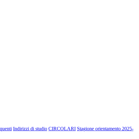
quenti
Indirizzi di studio
CIRCOLARI
Stagione orientamento 2025-