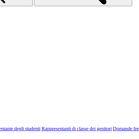
ntante degli studenti
Rappresentanti di classe dei genitori
Domande fre