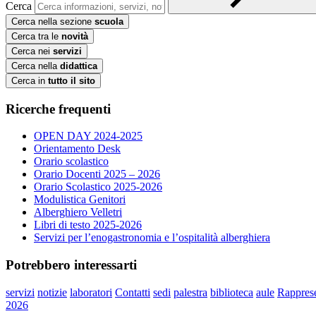
Cerca
Cerca nella sezione
scuola
Cerca tra le
novità
Cerca nei
servizi
Cerca nella
didattica
Cerca in
tutto il sito
Ricerche frequenti
OPEN DAY 2024-2025
Orientamento Desk
Orario scolastico
Orario Docenti 2025 – 2026
Orario Scolastico 2025-2026
Modulistica Genitori
Alberghiero Velletri
Libri di testo 2025-2026
Servizi per l’enogastronomia e l’ospitalità alberghiera
Potrebbero interessarti
servizi
notizie
laboratori
Contatti
sedi
palestra
biblioteca
aule
Rapprese
2026