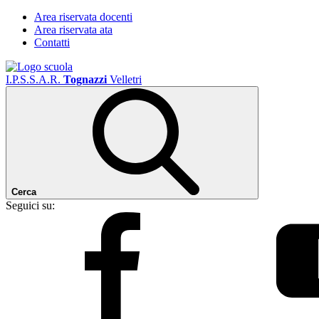
Area riservata docenti
Area riservata ata
Contatti
I.P.S.S.A.R.
Tognazzi
Velletri
Cerca
Seguici su: