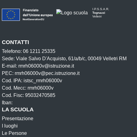
I.P.S.S.A.R.
Tognazzi
Velletri
CONTATTI
Telefono: 06 1211 25335
Sede: Viale Salvo D'Acquisto, 61/a/b/c, 00049 Velletri RM
E-mail: rmrh06000v@istruzione.it
PEC: rmrh06000v@pec.istruzione.it
Cod. IPA: istsc_rmrh06000v
Cod. Mecc: rmrh06000v
Cod. Fisc: 95032470585
Iban:
LA SCUOLA
Presentazione
I luoghi
Le Persone