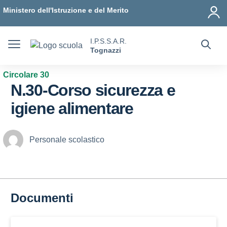
Vai ai contenuti
Vai al menu di navigazione
Vai al footer
Ministero dell'Istruzione e del Merito
I.P.S.S.A.R.
Tognazzi
Circolare 30
N.30-Corso sicurezza e
igiene alimentare
Personale scolastico
Documenti