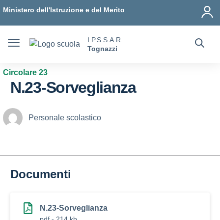
Vai ai contenuti
Vai al menu di navigazione
Vai al footer
Ministero dell'Istruzione e del Merito
I.P.S.S.A.R.
Tognazzi
Circolare 23
N.23-Sorveglianza
Personale scolastico
Documenti
N.23-Sorveglianza
pdf - 214 kb