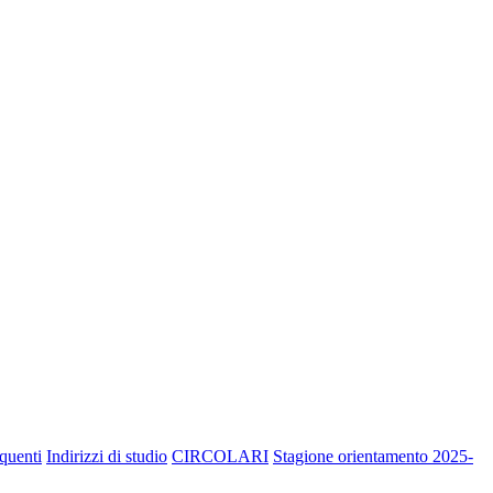
quenti
Indirizzi di studio
CIRCOLARI
Stagione orientamento 2025-