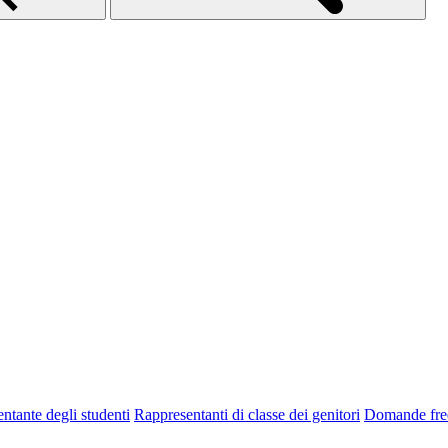
ntante degli studenti
Rappresentanti di classe dei genitori
Domande fre