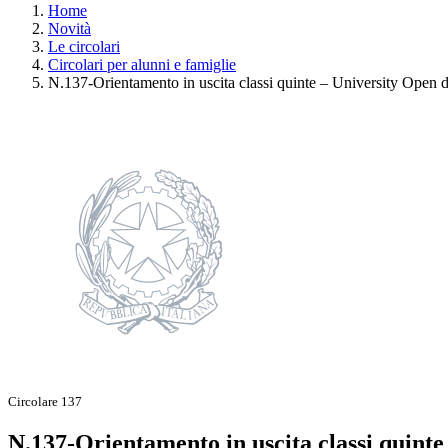
Home
Novità
Le circolari
Circolari per alunni e famiglie
N.137-Orientamento in uscita classi quinte – University Open 
Circolare 137
N.137-Orientamento in uscita classi quint