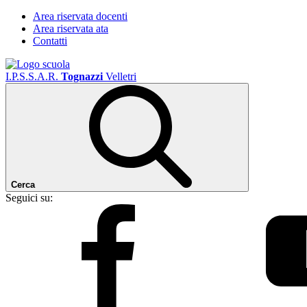
Area riservata docenti
Area riservata ata
Contatti
I.P.S.S.A.R.
Tognazzi
Velletri
Cerca
Seguici su: