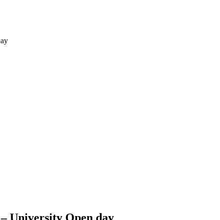
day
e – University Open day