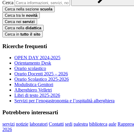
Cerca
Cerca nella sezione
scuola
Cerca tra le
novità
Cerca nei
servizi
Cerca nella
didattica
Cerca in
tutto il sito
Ricerche frequenti
OPEN DAY 2024-2025
Orientamento Desk
Orario scolastico
Orario Docenti 2025 – 2026
Orario Scolastico 2025-2026
Modulistica Genitori
Alberghiero Velletri
Libri di testo 2025-2026
Servizi per l’enogastronomia e l’ospitalità alberghiera
Potrebbero interessarti
servizi
notizie
laboratori
Contatti
sedi
palestra
biblioteca
aule
Rapprese
2026