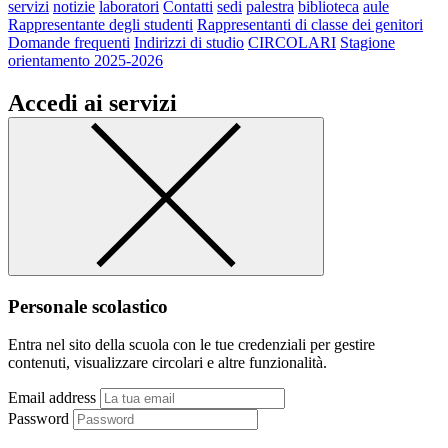
servizi
notizie
laboratori
Contatti
sedi
palestra
biblioteca
aule
Rappresentante degli studenti
Rappresentanti di classe dei genitori
Domande frequenti
Indirizzi di studio
CIRCOLARI
Stagione
orientamento 2025-2026
Accedi ai servizi
Personale scolastico
Entra nel sito della scuola con le tue credenziali per gestire
contenuti, visualizzare circolari e altre funzionalità.
Email address
Password