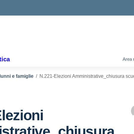
tica
Area 
lunni e famiglie
N.221-Elezioni Amministrative_chiusura scuo
lezioni
strative_chiusura