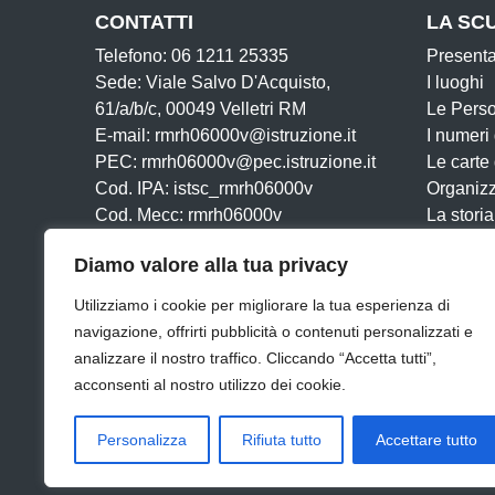
CONTATTI
LA SC
Telefono: 06 1211 25335
Present
Sede: Viale Salvo D'Acquisto,
I luoghi
61/a/b/c, 00049 Velletri RM
Le Pers
E-mail: rmrh06000v@istruzione.it
I numeri
PEC: rmrh06000v@pec.istruzione.it
Le carte
Cod. IPA: istsc_rmrh06000v
Organiz
Cod. Mecc: rmrh06000v
La storia
Cod. Fisc: 95032470585
Diamo valore alla tua privacy
Iban:
Utilizziamo i cookie per migliorare la tua esperienza di
navigazione, offrirti pubblicità o contenuti personalizzati e
analizzare il nostro traffico. Cliccando “Accetta tutti”,
Amministrazione trasparente
Albo Online
Dichiar
acconsenti al nostro utilizzo dei cookie.
Cookie
Archivio
Personalizza
Rifiuta tutto
Accettare tutto