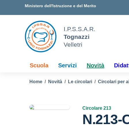
Vai ai contenuti
Vai al menu di navigazione
Vai al footer
Ministero dell'Istruzione e del Merito
I.P.S.S.A.R.
Tognazzi
Velletri
Scuola
Servizi
Novità
Didat
Home
Novità
Le circolari
Circolari per a
Circolare 213
N.213-