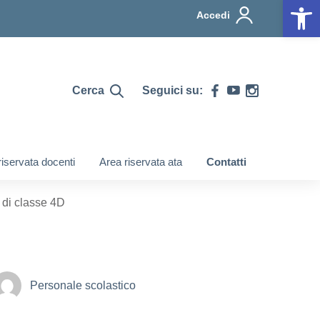
Op
Accedi
Cerca
Seguici su:
riservata docenti
Area riservata ata
Contatti
 di classe 4D
Personale scolastico