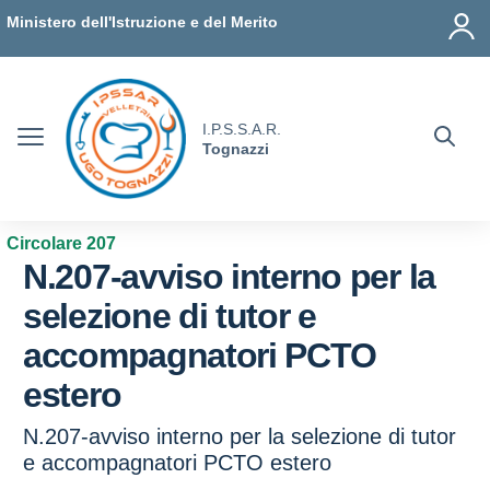
Vai ai contenuti
Vai al menu di navigazione
Vai al footer
Ministero dell'Istruzione e del Merito
I.P.S.S.A.R.
Tognazzi
Circolare 207
N.207-avviso interno per la
selezione di tutor e
accompagnatori PCTO
estero
N.207-avviso interno per la selezione di tutor
e accompagnatori PCTO estero