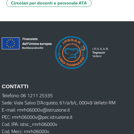
Circolari per docenti e personale ATA
I.P.S.S.A.R.
Tognazzi
Velletri
CONTATTI
Telefono: 06 1211 25335
Sede: Viale Salvo D'Acquisto, 61/a/b/c, 00049 Velletri RM
E-mail: rmrh06000v@istruzione.it
PEC: rmrh06000v@pec.istruzione.it
Cod. IPA: istsc_rmrh06000v
Cod. Mecc: rmrh06000v