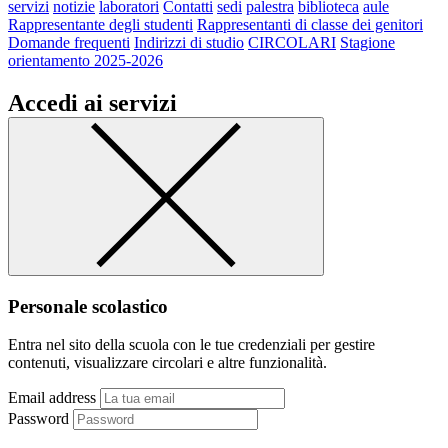
servizi
notizie
laboratori
Contatti
sedi
palestra
biblioteca
aule
Rappresentante degli studenti
Rappresentanti di classe dei genitori
Domande frequenti
Indirizzi di studio
CIRCOLARI
Stagione
orientamento 2025-2026
Accedi ai servizi
Personale scolastico
Entra nel sito della scuola con le tue credenziali per gestire
contenuti, visualizzare circolari e altre funzionalità.
Email address
Password