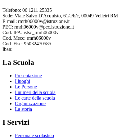
Telefono: 06 1211 25335
Sede: Viale Salvo D'Acquisto, 61/a/b/c, 00049 Velletri RM
E-mail: rmrh06000v@istruzione.it
PEC: rmrh06000v@pec.istruzione.it
Cod. IPA: istsc_rmrh06000v
Cod. Mecc: rmrh06000v
Cod. Fisc: 95032470585
Iban:
La Scuola
Presentazione
I luoghi
Le Persone
I numeri della scuola
Le carte della scuola
Organizzazione
La storia
I Servizi
Personale scolastico