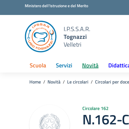
Vai ai contenuti
Vai al menu di navigazione
Vai al footer
Ministero dell'Istruzione e del Merito
I.P.S.S.A.R.
Tognazzi
Velletri
Scuola
Servizi
Novità
Didattic
Home
Novità
Le circolari
Circolari per doc
Circolare 162
N.162-C