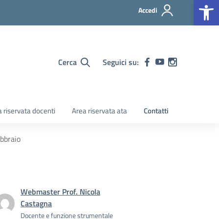
Op
Accedi
Cerca
Seguici su:
 riservata docenti
Area riservata ata
Contatti
bbraio
Webmaster Prof. Nicola
Castagna
Docente e funzione strumentale